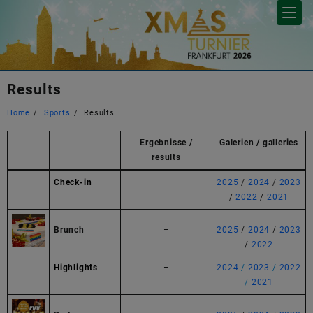
Skip
to
content
Results
Home
Sports
Results
Ergebnisse /
Galerien / galleries
results
Check-in
–
2025
/
2024
/
2023
/
2022
/
2021
Brunch
–
2025
/
2024
/
2023
/
2022
Highlights
–
2024
/
2023
/
2022
/
2021