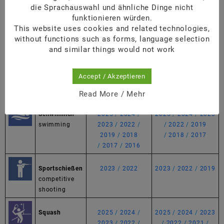
Fußball
2025
/
2024
/
2025
/
2024
/
2018
die Sprachauswahl und ähnliche Dinge nicht
football
2018
/
2017
/
2017
funktionieren würden.
/
2016
This website uses cookies and related technologies,
without functions such as forms, language selection
and similar things would not work
RainbowRun
2025
/
2024
/
2025
/
2024
/
2023
2023
/
2022
/
/
2022
/
2021
/
2021
/
2019
/
2019
/
2018
/
2017
Accept / Akzeptieren
2018
/
2017
/
2016
Read More / Mehr
Schwimmen
2025
/
2024
/
2025
/
2024
/
2023
swimming
2023
/
2022
/
/
2022
/
2019
2019
/
2018
/
2018
/
2017
/
2017
/
2016
Sportschießen
2023
/
2022
2023
/
2022
/
2019
competitive
shooting
Squash
2025
/
2024
/
2025
/
2024
/
2023
2023
/
2022
/
/
2022
/
2021
/