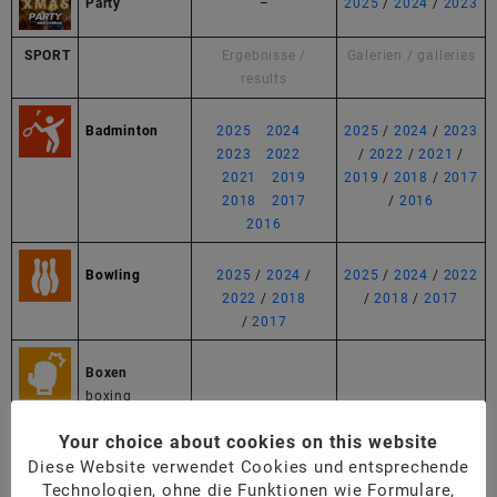
Party
–
2025
/
2024
/
2023
I
SPORT
Ergebnisse /
Galerien / galleries
results
Badminton
2025
/
2024
/
2025
/
2024
/
2023
2023
/
2022
/
/
2022
/
2021
/
2021
/
2019
2019
/
2018
/
2017
/
2018
/
2017
/
/
2016
2016
Bowling
2025
/
2024
/
2025
/
2024
/
2022
2022
/
2018
/
2018
/
2017
/
2017
Boxen
boxing
Fitness
Your choice about cookies on this website
fitness
Diese Website verwendet Cookies und entsprechende
Technologien, ohne die Funktionen wie Formulare,